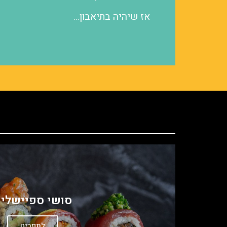
אז שיהיה בתיאבון…
סושי ספיישלי
לתפריט