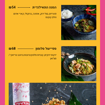
המנה התאילנדית
₪54
פטריות, בצל ירוק, אפונה, ברוקולי, קארי אדום
וחלב קוקוס
ספיישל סלומון
₪68
ירקות ירוקים, קוביות סלמון צרובות ברוטב טריאקי /
סצ'ואן