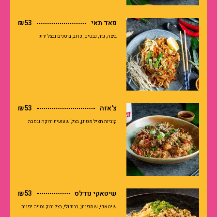
פאד תאי
₪53
ביצה, גזר, נבטים, כרוב, בוטנים ובצל ירוק
צ'אזה
₪53
קוביות חציל מטוגן, בצל, שעועית ירוקה וגמבה
שיטאקי נודלס
₪53
שיטאקי, שמפניון, ברוקולי, בצל ירוק וסויה יפנית