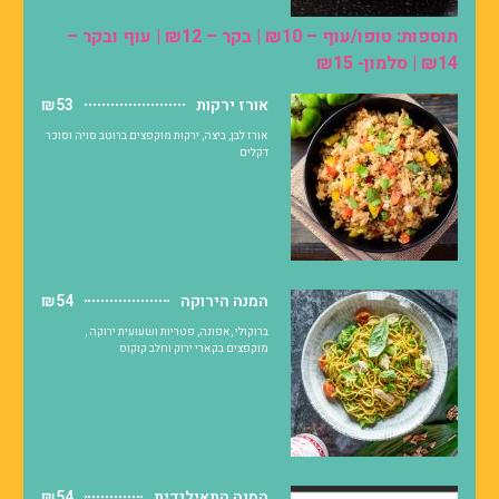
תוספות: טופו/עוף – ₪10 | בקר – ₪12 | עוף ובקר –
₪14 | סלמון- ₪15
אורז ירקות
₪53
אורז לבן, ביצה, ירקות מוקפצים ברוטב סויה וסוכר
דקלים
המנה הירוקה
₪54
ברוקולי ,אפונה, פטריות ושעועית ירוקה ,
מוקפצים בקארי ירוק וחלב קוקוס
המנה התאילנדית
₪54