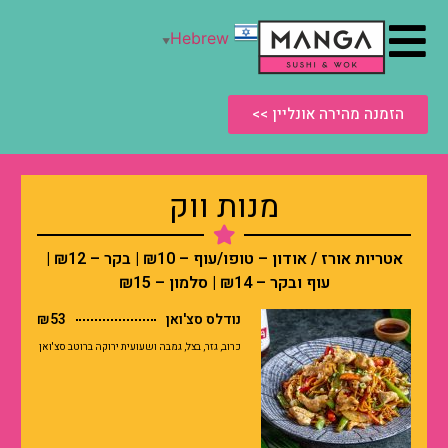
Hebrew
▼
הזמנה מהירה אונליין >>
מנות ווק
אטריות אורז / אודון – טופו/עוף – ₪10 | בקר – ₪12 |
עוף ובקר – ₪14 | סלמון – ₪15
נודלס סצ'ואן
₪53
כרוב, גזר, בצל, גמבה ושעועית ירוקה ברוטב סצ'ואן