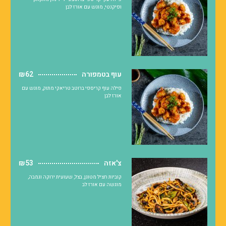
ופיקנטי, מוגש עם אורז לבן
עוף בטמפורה
₪62
פילה עוף קריספי ברוטב טריאקי מתוק, מוגש עם
אורז לבן
צ'אזה
₪53
קוביות חציל מטוגן, בצל, שעועית ירוקה וגמבה,
מוגשה עם אורז לב