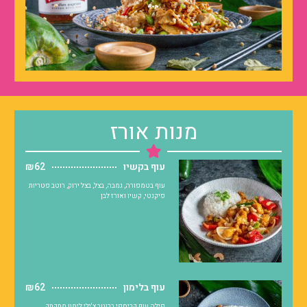
...
מנות אורז
עוף בקשיו
₪62
עוף בטמפורה, גמבה, בצל, בצל ירוק, רוטב פטריות
פיקנטי, קשיו ואורז לבן
עוף בלימון
₪62
פילה עוף קריספי ברוטב צ'ילי לימון מתקתק