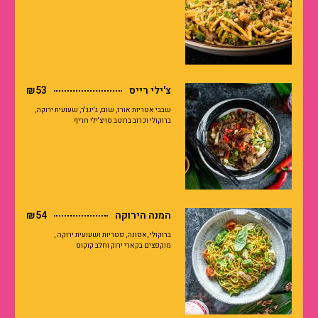
צ'ילי רייס
₪53
שבבי אטריות אורז, שום, ג'ינג'ר, שעועית ירוקה,
ברוקולי וכרוב ברוטב סויצ'ילי חריף
המנה הירוקה
₪54
ברוקולי ,אפונה, פטריות ושעועית ירוקה ,
מוקפצים בקארי ירוק וחלב קוקוס